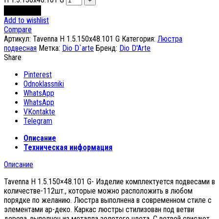
В корзину
Add to wishlist
Compare
Артикул:
Tavenna H 1.5.150x48.101 G
Категория:
Люстра
подвесная
Метка:
Dio D`arte
Бренд:
Dio D'Arte
Share
Pinterest
Odnoklassniki
WhatsApp
WhatsApp
VKontakte
Telegram
Описание
Техническая информация
Описание
Tavenna H 1.5.150×48.101 G- Изделие комплектуется подвесами в
количестве-112шт., которые можно расположить в любом
порядке по желанию. Люстра выполнена в современном стиле с
элементами ар-деко. Каркас люстры стилизован под ветви
дерева, выполнен из металла золотого цвета. С ветвей свисают