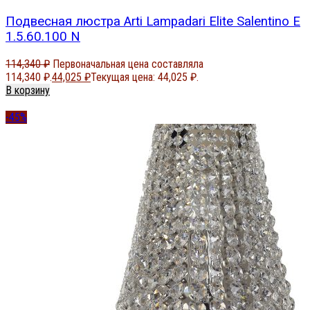
Подвесная люстра Arti Lampadari Elite Salentino E
1.5.60.100 N
114,340
₽
Первоначальная цена составляла
114,340 ₽.
44,025
₽
Текущая цена: 44,025 ₽.
В корзину
-45%