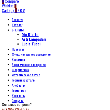
0
Compare
Wishlist
0
Cart (
o
)
0
/
0
₽
Главная
Каталог
БРЕНДЫ
Dio D`arte
Arti Lampadari
Lucia Tucci
Проекты
Функциональное освещение
Керамика
Акустическое освещение
Флористика
Историческое литье
Горный хрусталь
Алебастр
Геометрия
Контакты
Загрузки
Остались вопросы?
+7 (495) 229-30-35