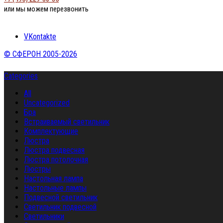
или мы можем перезвонить
VKontakte
© СФЕРОН 2005-2026
Categories
All
Uncategorized
Бра
Встраиваемый светильник
Комплектующие
Люстра
Люстра подвесная
Люстра потолочная
Люстры
Настольная лампа
Настольные лампы
Подвесной светильник
Светильник подвесной
Светильники