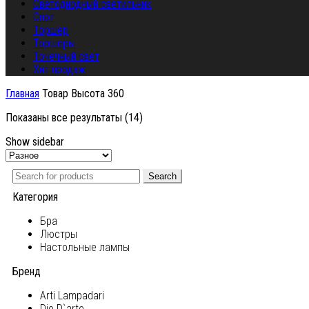
Светодиодный светильник
Спот
Торшер
Торшеры
Точечный свет
Хит продаж
Главная
Товар Высота
360
Показаны все результаты (14)
Show sidebar
Search
Категория
Бра
Люстры
Настольные лампы
Бренд
Arti Lampadari
Dio D`arte