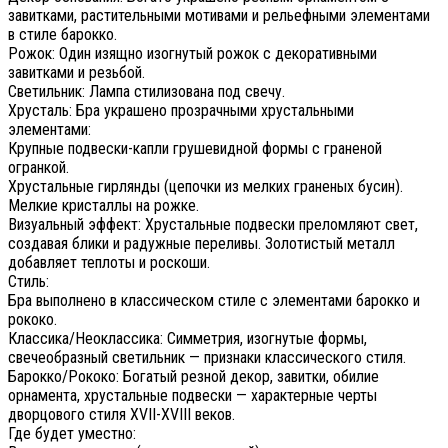
завитками, растительными мотивами и рельефными элементами
в стиле барокко.
Рожок: Один изящно изогнутый рожок с декоративными
завитками и резьбой.
Светильник: Лампа стилизована под свечу.
Хрусталь: Бра украшено прозрачными хрустальными
элементами:
Крупные подвески-капли грушевидной формы с граненой
огранкой.
Хрустальные гирлянды (цепочки из мелких граненых бусин).
Мелкие кристаллы на рожке.
Визуальный эффект: Хрустальные подвески преломляют свет,
создавая блики и радужные переливы. Золотистый металл
добавляет теплоты и роскоши.
Стиль:
Бра выполнено в классическом стиле с элементами барокко и
рококо.
Классика/Неоклассика: Симметрия, изогнутые формы,
свечеобразный светильник — признаки классического стиля.
Барокко/Рококо: Богатый резной декор, завитки, обилие
орнамента, хрустальные подвески — характерные черты
дворцового стиля XVII-XVIII веков.
Где будет уместно: