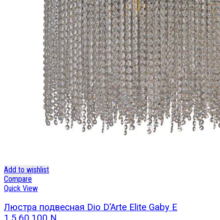
Add to wishlist
Compare
Quick View
Люстра подвесная Dio D’Arte Elite Gaby E
1.5.60.100 N