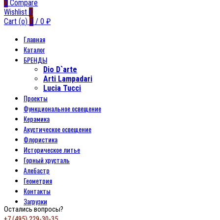
0
Compare
Wishlist
0
Cart (
o
)
0
/
0
₽
Главная
Каталог
БРЕНДЫ
Dio D`arte
Arti Lampadari
Lucia Tucci
Проекты
Функциональное освещение
Керамика
Акустическое освещение
Флористика
Историческое литье
Горный хрусталь
Алебастр
Геометрия
Контакты
Загрузки
Остались вопросы?
+7 (495) 229-30-35