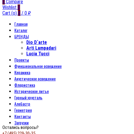
0
Compare
Wishlist
0
Cart (
o
)
0
/
0
₽
Главная
Каталог
БРЕНДЫ
Dio D`arte
Arti Lampadari
Lucia Tucci
Проекты
Функциональное освещение
Керамика
Акустическое освещение
Флористика
Историческое литье
Горный хрусталь
Алебастр
Геометрия
Контакты
Загрузки
Остались вопросы?
+7 (495) 229-30-35