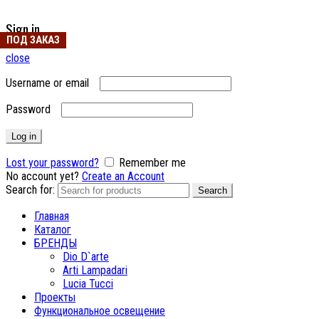
Sign in
ПОД ЗАКАЗ
ПОД ЗАКАЗ
ПОД ЗАКАЗ
close
Username or email
Password
Log in
Lost your password?
Remember me
No account yet?
Create an Account
Search for:
Search
Главная
Каталог
БРЕНДЫ
Dio D`arte
Arti Lampadari
Lucia Tucci
Проекты
Функциональное освещение