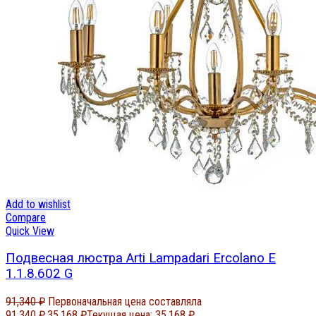
Add to wishlist
Compare
Quick View
Подвесная люстра Arti Lampadari Ercolano E
1.1.8.602 G
91,340
₽
Первоначальная цена составляла
91,340 ₽.
35,168
₽
Текущая цена: 35,168 ₽.