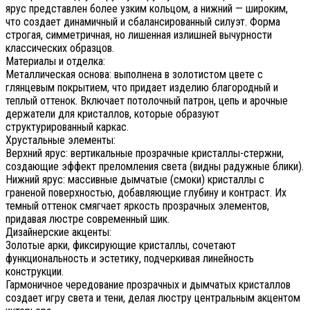
ярус представлен более узким кольцом, а нижний — широким,
что создает динамичный и сбалансированный силуэт. Форма
строгая, симметричная, но лишенная излишней вычурности
классических образцов.
Материалы и отделка:
Металлическая основа: выполнена в золотистом цвете с
глянцевым покрытием, что придает изделию благородный и
теплый оттенок. Включает потолочный патрон, цепь и арочные
держатели для кристаллов, которые образуют
структурированный каркас.
Хрустальные элементы:
Верхний ярус: вертикальные прозрачные кристаллы-стержни,
создающие эффект преломления света (видны радужные блики).
Нижний ярус: массивные дымчатые (смоки) кристаллы с
граненой поверхностью, добавляющие глубину и контраст. Их
темный оттенок смягчает яркость прозрачных элементов,
придавая люстре современный шик.
Дизайнерские акценты:
Золотые арки, фиксирующие кристаллы, сочетают
функциональность и эстетику, подчеркивая линейность
конструкции.
Гармоничное чередование прозрачных и дымчатых кристаллов
создает игру света и тени, делая люстру центральным акцентом