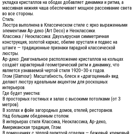
укладка кристаллов на ободах добавляет динамики и ритма, а
массивная нижняя чаша обеспечивает мощное рассеивание света
во все стороны.
Стиль:
Люстра выполнена в Классическом стиле с ярко выраженными
элементами Ар-деко (Art Deco) и Неоклассики.
Классика / Неоклассика: Двухъярусная симметричная
конструкция, золотой каркас, обилие хрусталя и подвес на
штанге — традиционные признаки парадной классической
люстры.
Ар-деко: Диагональное расположение кристаллов на кольцах
создаёт характерный геометрический ритм и динамику, что
является узнаваемой чертой стиля 1920–30-х годов.
Глэм (Glamour): Масштабность, блеск и «драгоценный» вид
делают люстру идеальным акцентом для роскошных
интерьеров.
Где будет уместна:
В просторных гостиных и залах с высокими потолками (от 3
метров).
В холлах и фойе загородных домов, отелей, ресторанов.
Над большим обеденным столом.
В интерьерах стиля Классика, Неоклассика, Ар-деко,
Американская традиция, Глэм.
В помещениях с тёплой палитрой отделки — бежевый, кремовый,