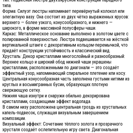
типа.
Форма: Силуэт люстры напоминает перевёрнутый колокол или
элегантную вазу. Она состоит из двух чётко выраженных ярусов:
верхнего — более узкого, конусообразного, и нижнего —
широкого, в форме массивной полусферы-чаши.
Каркас: Металлическое основание выполнено в золотом цвете с
полированной поверхностью. Люстра подвешивается на жёсткой
вертикальной штанге с декоративным кольцом-перемычкой, что
придаёт конструкции устойчивость и классический вид.
Хрусталь: Декор кристаллами многослойный и разнообразный:
Верхнее кольцо и широкий обод нижней чаши украшены
кристаллами, расположенными по диагонали — это создаёт
эффектный узор, напоминающий спиральное плетение или косу.
Центральная конусообразная часть заполнена густыми нитями из
круглых и восьмигранных бусин, образующих плотную
сверкающую сетку.
Нижняя чаша изнутри и снаружи обильно декорирована
кристаллами, создающими эффект водопада.
В самом низу расположена центральная гроздь из хрустальных
капель-подвесок, служащая визуальным завершением
композиции.
Визуальный эффект: Сочетание тёплого золота и прозрачного
хрусталя создаёт ослепительную игру света. Диагональная