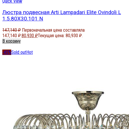
Quick View
Люстра подвесная Arti Lampadari Elite Ovindoli L
1.5.80X30.101 N
147,140
₽
Первоначальная цена составляла
147,140 ₽.
80,930
₽
Текущая цена: 80,930 ₽.
В корзину
-45%
Sold out
Hot