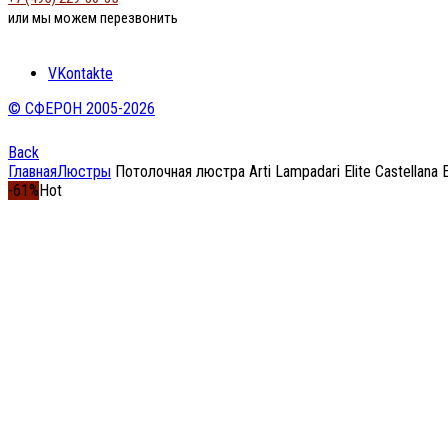
или мы можем перезвонить
VKontakte
© СФЕРОН 2005-2026
Back
Главная
Люстры
Потолочная люстра Arti Lampadari Elite Castellana E
-61%
Hot