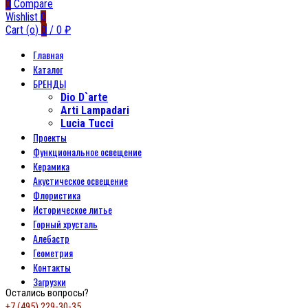
0
Compare
Wishlist
0
Cart (
o
)
0
/
0
₽
Главная
Каталог
БРЕНДЫ
Dio D`arte
Arti Lampadari
Lucia Tucci
Проекты
Функциональное освещение
Керамика
Акустическое освещение
Флористика
Историческое литье
Горный хрусталь
Алебастр
Геометрия
Контакты
Загрузки
Остались вопросы?
+7 (495) 229-30-35