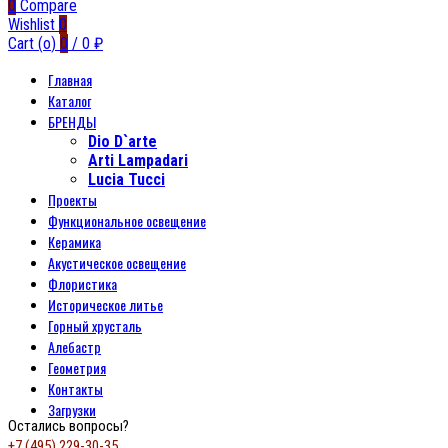
0
Compare
Wishlist
0
Cart (
o
)
0
/
0
₽
Главная
Каталог
БРЕНДЫ
Dio D`arte
Arti Lampadari
Lucia Tucci
Проекты
Функциональное освещение
Керамика
Акустическое освещение
Флористика
Историческое литье
Горный хрусталь
Алебастр
Геометрия
Контакты
Загрузки
Остались вопросы?
+7 (495) 229-30-35