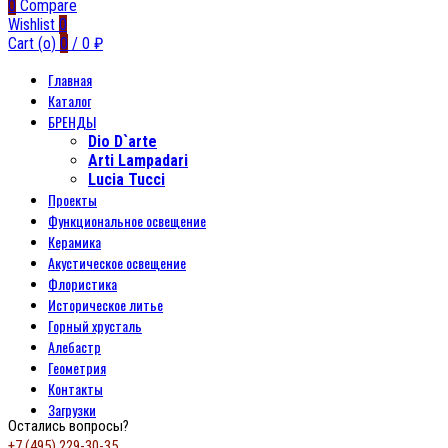
0
Compare
Wishlist
0
Cart (
o
)
0
/
0
₽
Главная
Каталог
БРЕНДЫ
Dio D`arte
Arti Lampadari
Lucia Tucci
Проекты
Функциональное освещение
Керамика
Акустическое освещение
Флористика
Историческое литье
Горный хрусталь
Алебастр
Геометрия
Контакты
Загрузки
Остались вопросы?
+7 (495) 229-30-35