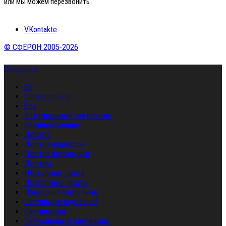
или мы можем перезвонить
VKontakte
© СФЕРОН 2005-2026
Categories
All
Uncategorized
Бра
Встраиваемый светильник
Комплектующие
Люстра
Люстра подвесная
Люстра потолочная
Люстры
Настольная лампа
Настольные лампы
Подвесной светильник
Светильник подвесной
Светильники
Светодиодный светильник