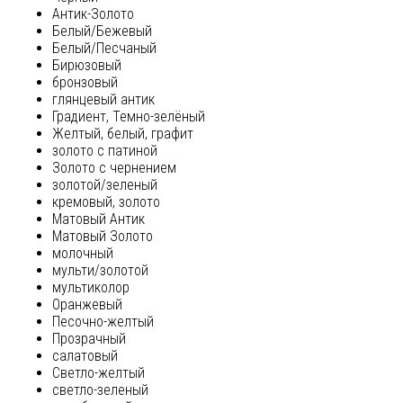
Антик-Золото
Белый/Бежевый
Белый/Песчаный
Бирюзовый
бронзовый
глянцевый антик
Градиент, Темно-зелёный
Желтый, белый, графит
золото с патиной
Золото с чернением
золотой/зеленый
кремовый, золото
Матовый Антик
Матовый Золото
молочный
мульти/золотой
мультиколор
Оранжевый
Песочно-желтый
Прозрачный
салатовый
Светло-желтый
светло-зеленый