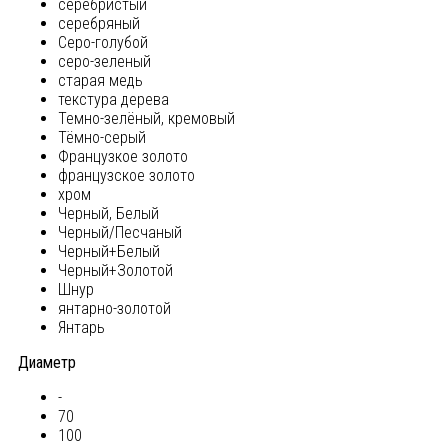
серебристый
серебряный
Серо-голубой
серо-зеленый
старая медь
текстура дерева
Темно-зелёный, кремовый
Тёмно-серый
Французкое золото
французское золото
хром
Черный, Белый
Черный/Песчаный
Черный+Белый
Черный+Золотой
Шнур
янтарно-золотой
Янтарь
Диаметр
-
70
100