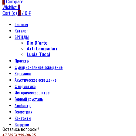
0
Compare
Wishlist
0
Cart (
o
)
0
/
0
₽
Главная
Каталог
БРЕНДЫ
Dio D`arte
Arti Lampadari
Lucia Tucci
Проекты
Функциональное освещение
Керамика
Акустическое освещение
Флористика
Историческое литье
Горный хрусталь
Алебастр
Геометрия
Контакты
Загрузки
Остались вопросы?
+7 (495) 229-30-35