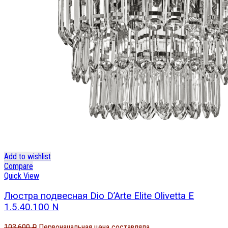
Add to wishlist
Compare
Quick View
Люстра подвесная Dio D’Arte Elite Olivetta E
1.5.40.100 N
103,600
₽
Первоначальная цена составляла