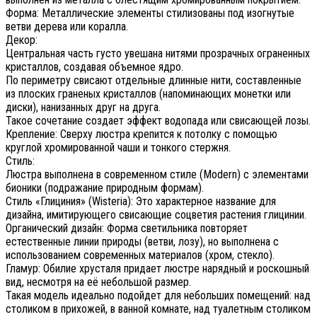
Форма: Металлические элементы стилизованы под изогнутые
ветви дерева или коралла.
Декор:
Центральная часть густо увешана нитями прозрачных ограненных
кристаллов, создавая объемное ядро.
По периметру свисают отдельные длинные нити, составленные
из плоских граненых кристаллов (напоминающих монетки или
диски), нанизанных друг на друга.
Такое сочетание создает эффект водопада или свисающей лозы.
Крепление: Сверху люстра крепится к потолку с помощью
круглой хромированной чаши и тонкого стержня.
Стиль:
Люстра выполнена в современном стиле (Modern) с элементами
бионики (подражание природным формам).
Стиль «Глициния» (Wisteria): Это характерное название для
дизайна, имитирующего свисающие соцветия растения глицинии.
Органический дизайн: Форма светильника повторяет
естественные линии природы (ветви, лозу), но выполнена с
использованием современных материалов (хром, стекло).
Гламур: Обилие хрусталя придает люстре нарядный и роскошный
вид, несмотря на её небольшой размер.
Такая модель идеально подойдет для небольших помещений: над
столиком в прихожей, в ванной комнате, над туалетным столиком