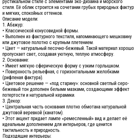
рустикальном стиле с элементами эко-дизайна и морского
стиля. Её облик строится на сочетании грубых природных фактур
и мягких, спокойных оттенков.
Описание модели:
1. Абажур:
• Классической конусовидной формы.
• Выполнен из фактурного текстиля, напоминающего мешковину
или джутовое полотно с крупным плетением.
• Цвет — натуральный песочно-бежевый. Такой материал хорошо
пропускает свет, создавая уютную, теплую атмосферу.
2. Основание:
• Имеет мягкую сферическую форму с узким горлышком.
• Поверхность рельефная, с горизонтальными желобками
(рифленая фактура).
• Цветовое решение — «под старину»: основной светлый серо-
бежевый тон дополнен белыми мазками, создающими эффект
потертости и натуральной керамики.
3. Декор:
• Центральная часть основания плотно обмотана натуральной
джутовой веревкой (канатом).
• Этот акцент придает лампе «ремесленный» вид и делает её
идеальным дополнением для интерьеров, где ценится
тактильность и природность.
Подходящие интерьеры: