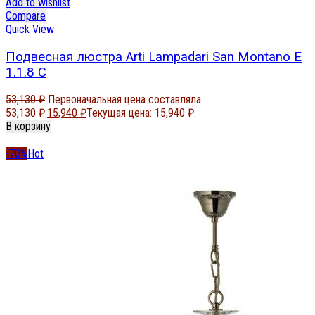
Add to wishlist
Compare
Quick View
Подвесная люстра Arti Lampadari San Montano E
1.1.8 C
53,130
₽
Первоначальная цена составляла
53,130 ₽.
15,940
₽
Текущая цена: 15,940 ₽.
В корзину
-70%
Hot