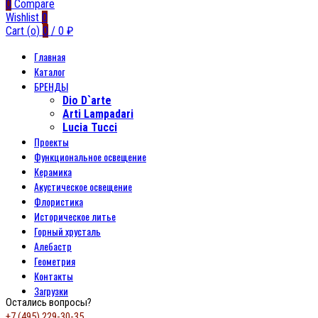
0
Compare
Wishlist
0
Cart (
o
)
0
/
0
₽
Главная
Каталог
БРЕНДЫ
Dio D`arte
Arti Lampadari
Lucia Tucci
Проекты
Функциональное освещение
Керамика
Акустическое освещение
Флористика
Историческое литье
Горный хрусталь
Алебастр
Геометрия
Контакты
Загрузки
Остались вопросы?
+7 (495) 229-30-35