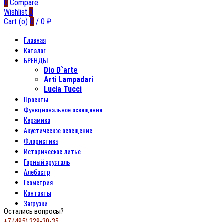
0
Compare
Wishlist
0
Cart (
o
)
0
/
0
₽
Главная
Каталог
БРЕНДЫ
Dio D`arte
Arti Lampadari
Lucia Tucci
Проекты
Функциональное освещение
Керамика
Акустическое освещение
Флористика
Историческое литье
Горный хрусталь
Алебастр
Геометрия
Контакты
Загрузки
Остались вопросы?
+7 (495) 229-30-35