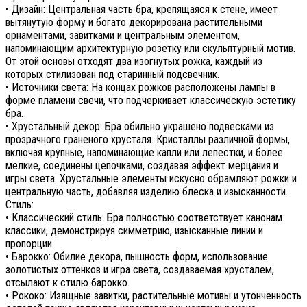
• Дизайн: Центральная часть бра, крепящаяся к стене, имеет
вытянутую форму и богато декорирована растительными
орнаментами, завитками и центральным элементом,
напоминающим архитектурную розетку или скульптурный мотив.
От этой основы отходят два изогнутых рожка, каждый из
которых стилизован под старинный подсвечник.
• Источники света: На концах рожков расположены лампы в
форме пламени свечи, что подчеркивает классическую эстетику
бра.
• Хрустальный декор: Бра обильно украшено подвесками из
прозрачного граненого хрусталя. Кристаллы различной формы,
включая крупные, напоминающие капли или лепестки, и более
мелкие, соединены цепочками, создавая эффект мерцания и
игры света. Хрустальные элементы искусно обрамляют рожки и
центральную часть, добавляя изделию блеска и изысканности.
Стиль:
• Классический стиль: Бра полностью соответствует канонам
классики, демонстрируя симметрию, изысканные линии и
пропорции.
• Барокко: Обилие декора, пышность форм, использование
золотистых оттенков и игра света, создаваемая хрусталем,
отсылают к стилю барокко.
• Рококо: Изящные завитки, растительные мотивы и утонченность