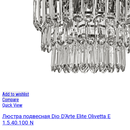
Add to wishlist
Compare
Quick View
Люстра подвесная Dio D’Arte Elite Olivetta E
1.5.40.100 N