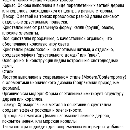
Каркас: Основа выполнена в виде переплетенных ветвей дерева
или кораллов, расходящихся от центра в разные стороны.
Декор: С ветвей на тонких проволоках разной длины свисают
отдельные хрустальные подвески.
Кристаллы имеют различную форму: капли (груши), овалы,
плоские элементы.
Все кристаллы прозрачные, с качественной огранкой, что
обеспечивает красивую игру света.
Кристаллы расположены не плотными нитями, а отдельно,
создавая эффект “хрустального дождя” или “инея”.
Освещение: В конструкции видны встроенные светодиодные
лампы.
Стиль:
Люстра выполнена в современном стиле (Modern/Contemporary)
с элементами бионического дизайна (подражание природным
формам).
Органический модерн: Форма светильника имитирует структуру
дерева или кораллов.
Гламур: Хромированный металл в сочетании с хрусталем
создает эффект роскоши и элегантности.
Природная тематика: Дизайн напоминает зимнее дерево,
покрытое инеем, или морские кораллы.
Такая люстра подойдет для современных интерьеров, добавляя