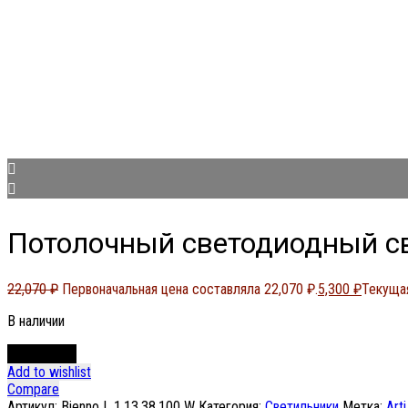
Потолочный светодиодный све
22,070
₽
Первоначальная цена составляла 22,070 ₽.
5,300
₽
Текущая
В наличии
В корзину
Add to wishlist
Compare
Артикул:
Bienno L 1.13.38.100 W
Категория:
Светильники
Метка:
Art