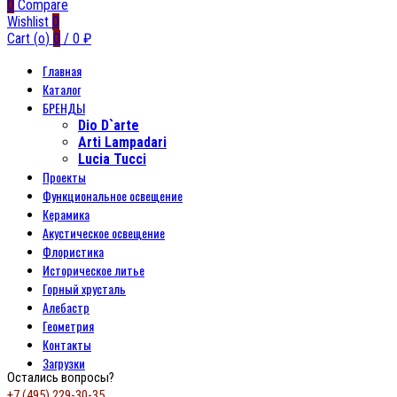
0
Compare
Wishlist
0
Cart (
o
)
0
/
0
₽
Главная
Каталог
БРЕНДЫ
Dio D`arte
Arti Lampadari
Lucia Tucci
Проекты
Функциональное освещение
Керамика
Акустическое освещение
Флористика
Историческое литье
Горный хрусталь
Алебастр
Геометрия
Контакты
Загрузки
Остались вопросы?
+7 (495) 229-30-35