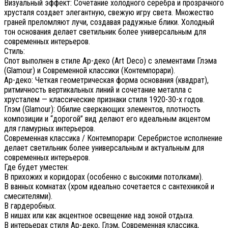
Визуальный эффект: Сочетание холодного серебра и прозрачного
хрусталя создает элегантную, свежую игру света. Множество
граней преломляют лучи, создавая радужные блики. Холодный
тон основания делает светильник более универсальным для
современных интерьеров.
Стиль:
Спот выполнен в стиле Ар-деко (Art Deco) с элементами Глэма
(Glamour) и Современной классики (Контемпорари).
Ар-деко: Четкая геометрическая форма основания (квадрат),
ритмичность вертикальных линий и сочетание металла с
хрусталем — классические признаки стиля 1920-30-х годов.
Глэм (Glamour): Обилие сверкающих элементов, плотность
композиции и “дорогой” вид делают его идеальным акцентом
для гламурных интерьеров.
Современная классика / Контемпорари: Серебристое исполнение
делает светильник более универсальным и актуальным для
современных интерьеров.
Где будет уместен:
В прихожих и коридорах (особенно с высокими потолками).
В ванных комнатах (хром идеально сочетается с сантехникой и
смесителями).
В гардеробных.
В нишах или как акцентное освещение над зоной отдыха.
В интерьерах стиля Ар-деко, Глэм, Современная классика,