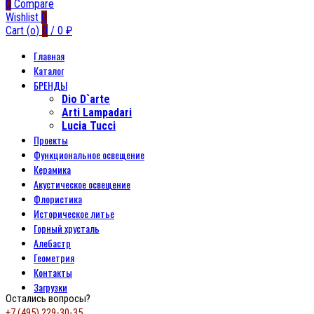
0
Compare
Wishlist
0
Cart (
o
)
0
/
0
₽
Главная
Каталог
БРЕНДЫ
Dio D`arte
Arti Lampadari
Lucia Tucci
Проекты
Функциональное освещение
Керамика
Акустическое освещение
Флористика
Историческое литье
Горный хрусталь
Алебастр
Геометрия
Контакты
Загрузки
Остались вопросы?
+7 (495) 229-30-35